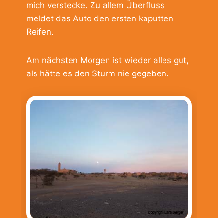
mich verstecke. Zu allem Überfluss
meldet das Auto den ersten kaputten
Reifen.
Am nächsten Morgen ist wieder alles gut,
als hätte es den Sturm nie gegeben.