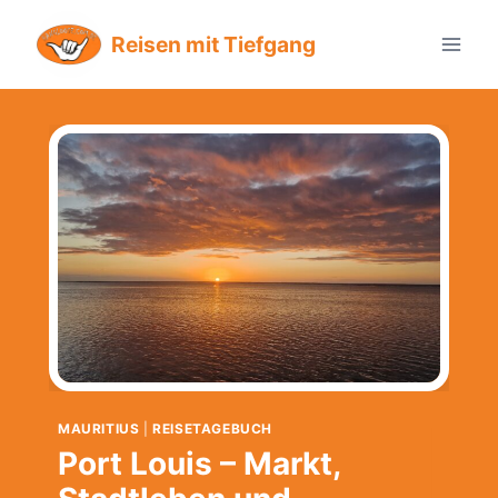
Zum
Reisen mit Tiefgang
Inhalt
springen
MAURITIUS
|
REISETAGEBUCH
Port Louis – Markt,