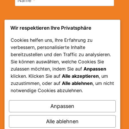
Name
*
Wir respektieren Ihre Privatsphäre
E-Mail
*
Cookies helfen uns, Ihre Erfahrung zu
verbessern, personalisierte Inhalte
bereitzustellen und den Traffic zu analysieren.
Website
Sie können auswählen, welche Cookies Sie
zulassen möchten, indem Sie auf
Anpassen
Name, E-Mail-Adresse und Website in
klicken. Klicken Sie auf
Alle akzeptieren
, um
diesem Browser für meinen nächsten
zuzustimmen, oder auf
Alle ablehnen
, um nicht
Kommentar speichern.
notwendige Cookies abzulehnen.
Anpassen
Alle ablehnen